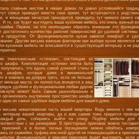
стала главным местом в наших домах по давно устоявшейся традиц
тут семья проводит вместе свое время, тут встречаются с родствен
и, а женщинам зачастую приходится проводить тут немало своего св
. И то, как будет выглядеть ваша кухонная мебель это очень важный в
озяйки. Первое, на что необходимо обратить внимание это функцион
от достаточного количества рабочих поверхностей до удобной системы
 и продуктов. От функциональности кухни зависит комфорт и удо
ования. Другим весьма важным фактором при выборе кухни является е
ли кухонная мебель не вписывается в существующий интерьер и не рад
еприятно.
м тяжеловесным «стенкам», состоящим из
ого шкафа. Комплектация «стенок» могла быть
а получалось, что вдоль самой длинной стены в
лых шкафов, которые даже в минимальной
о в комнате на добрую треть, если не больше.
ет меньше места, он полностью впишется в ваш
порядок удобнее и функциональнее любых других
фов-купе может быть самым разнообразным и
м организовать внутреннее пространство шкафа-
о один из самых удобных видов мебели для вашего дома.
е весьма немаловажная часть вашей квартиры. Ведь именно с нее ва
ь интерьер вашей квартиры, да и вам самим тоже придется проводи
каждый день, собираясь выйти на улицу. Подбор мебели для 
соответствии с ее размерами. В просторных прихожих можно постави
 прихожей, а в более тесных посещениях можно обойтись компр
шись от скамейки, пуфика или иной другой не помещающейся в прихоже
иболее функционально и красиво прихожая будет выглядеть, если о