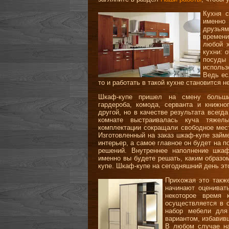
Кухня 
именно 
друзьям
времени
любой х
кухни: 
посуды
использ
Ведь ес
то и работать в такой кухне становится н
Шкаф-купе пришел на смену больши
гардероба, комода, серванта и книжн
другой, но в качестве результата всегд
комнате выстраивалась куча тяже
комплектации сокращали свободное мест
Изготовленный на заказ шкаф-купе займ
интерьер, а самое главное он будет на 
решений. Внутреннее наполнение шка
именно вы будете решать, каким образо
купе. Шкаф-купе на сегодняшний день эт
Прихожая это такж
начинают оцениват
некоторое время 
осуществляется в 
набор мебели для
вариантом, избавив
В любом случае на