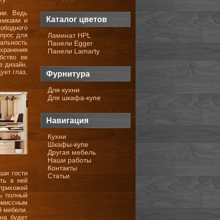
ии. Ведь
Каталог цветов
никами и
ободного
опрос для
Ламинат HPL
альность
Панели Egger
 хранения
Панели Lamarty
бство ее
е дизайн.
ует глаз,
Фурнитура
Для кухни
Для шкафа-купе
Навигация
Кухни
Шкафы-купе
Другая мебель
Наши работы
Контакты
ши гости
Статьи
ть в ней
прихожей
ть полный
омиссным
й мебели.
на будет