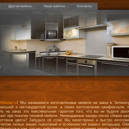
Другая мебель
Наши работы
Контакты
е
NMebel.ru
! Мы занимаемся изготовлением мебели на заказ в Зеленог
альной и нестандартной кухни, а также изготовление шкафов-купе, 
ль на заказ это максимальная гарантия того, что вы не будете раз
вает при покупке типовой мебели. Неожиданные зазоры после сборки шк
оттенок цвета? Забудьте об этом! Мы качественно и быстро изготов
учетом любых ваших пожеланий и особенностей вашего интерьера. Об
убедиться в том, что мы действительно знаем и умеем делать свою рабо