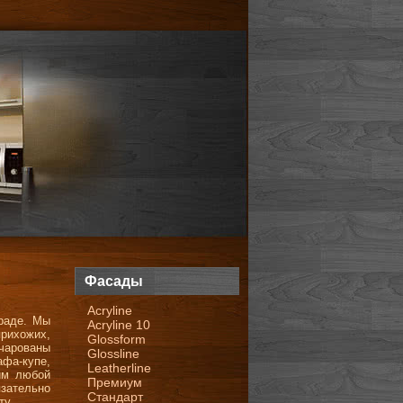
Фасады
Acryline
раде. Мы
Acryline 10
прихожих,
Glossform
очарованы
Glossline
афа-купе,
Leatherline
им любой
Премиум
язательно
Стандарт
ту.